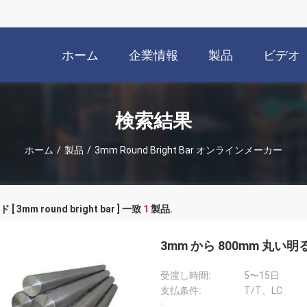
ホーム
企業情報
製品
ビデオ
検索結果
ホーム
/
製品
/
3mm Round Bright Bar オンラインメーカー
[ 3mm round bright bar ] 一致
1
製品.
3mm から 800mm 丸い
受渡し時間:
5〜15日
支払条件:
T/T、LC
: