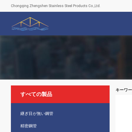
Chongqing Zhengshen Stainless Steel Products Co.,Ltd.
キーワード 
すべての製品
継ぎ目が無い鋼管
精密鋼管