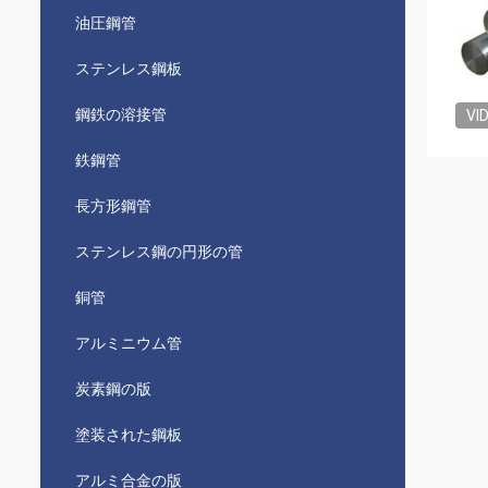
油圧鋼管
ステンレス鋼板
鋼鉄の溶接管
VI
鉄鋼管
長方形鋼管
ステンレス鋼の円形の管
銅管
アルミニウム管
炭素鋼の版
塗装された鋼板
アルミ合金の版