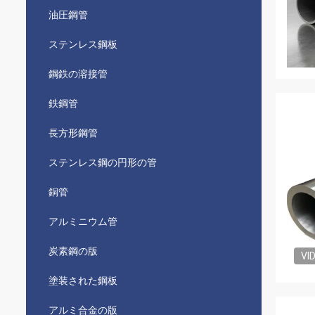
油圧鋼管
ステンレス鋼板
鋼鉄の溶接管
鉄鋼管
長方形鋼管
ステンレス鋼の円形の管
銅管
アルミニウム管
炭素鋼の版
VI
塗装された鋼板
アルミ合金の版