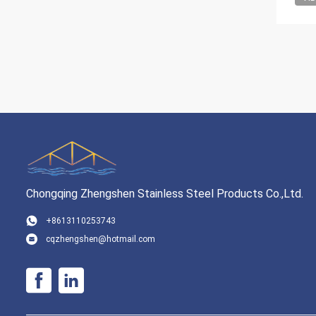
Chongqing Zhengshen Stainless Steel Products Co.,Ltd.
+8613110253743
cqzhengshen@hotmail.com