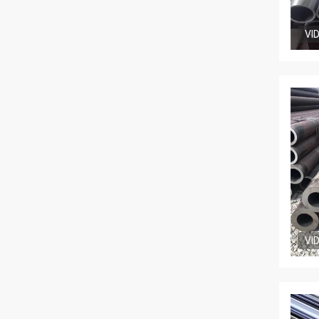
VI
VI