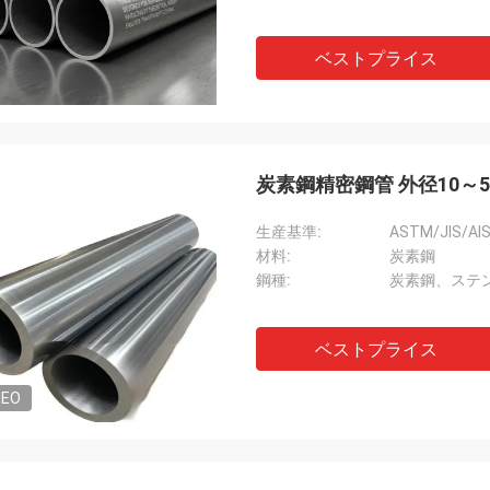
ベストプライス
炭素鋼精密鋼管 外径10～
生産基準:
ASTM/JIS/AIS
材料:
炭素鋼
鋼種:
炭素鋼、ステ
ベストプライス
DEO