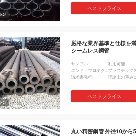
ベストプライス
DEO
厳格な業界基準と仕様を満
シームレス鋼管
サンプル:
利用可能
エンド・プロテクター:
プラスチック
請求書発行:
理論上の重み
ベストプライス
DEO
丸い精密鋼管 外径10から