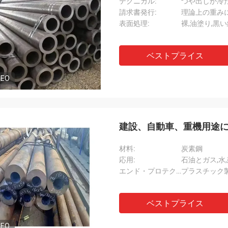
テクニカル:
つや出しか冷
請求書発行:
理論上の重み
表面処理:
裸,油塗り,黒
ベストプライス
DEO
建設、自動車、重機用途
材料:
炭素鋼
応用:
石油とガス,水
エンド・プロテクター:
プラスチック
ベストプライス
DEO