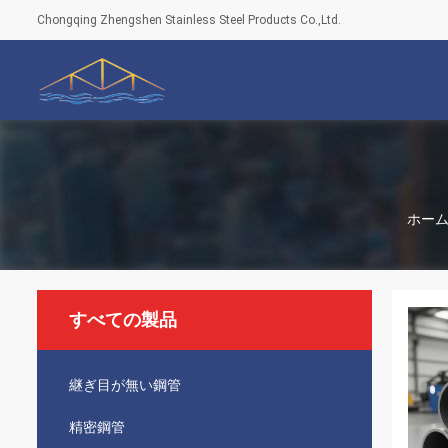
Chongqing Zhengshen Stainless Steel Products Co.,Ltd.
ホー
すべての製品
継ぎ目が無い鋼管
精密鋼管