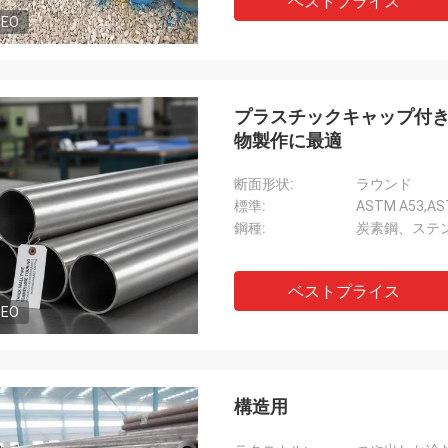
ベストプライス
DEO
プラスチックキャップ付き
物製作に最適
断面形状:
ラウンド
標準:
ASTM A53,AST
鋼種:
炭素鋼、ステ
ベストプライス
DEO
構造用