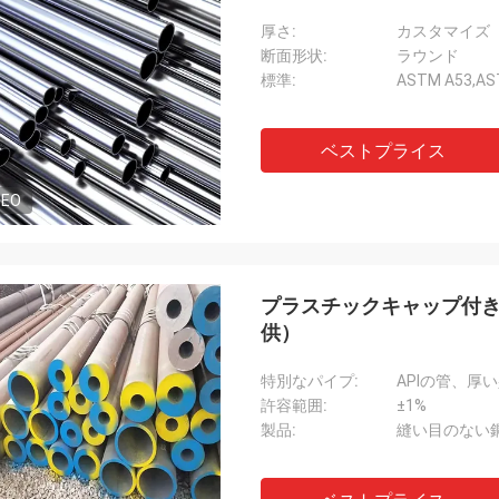
厚さ:
カスタマイズ
断面形状:
ラウンド
標準:
ASTM A53,AST
ベストプライス
DEO
プラスチックキャップ付
供）
特別なパイプ:
APIの管、厚
許容範囲:
±1%
製品:
縫い目のない