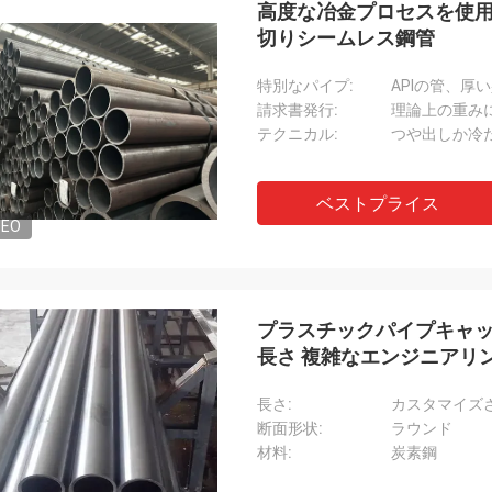
高度な冶金プロセスを使
切りシームレス鋼管
特別なパイプ:
APIの管、厚
請求書発行:
理論上の重み
テクニカル:
つや出しか冷
ベストプライス
DEO
プラスチックパイプキャッ
長さ 複雑なエンジニアリ
長さ:
カスタマイズ
断面形状:
ラウンド
材料:
炭素鋼