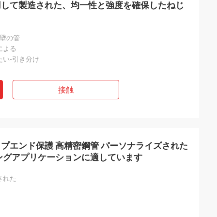
用して製造された、均一性と強度を確保したねじ
い壁の管
による
たい-引き分け
接触
プエンド保護 高精密鋼管 パーソナライズされた
ングアプリケーションに適しています
された