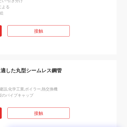
たい-引き分け
による
い絵
接触
に適した丸型シームレス鋼管
,建設,化学工業,ボイラー,熱交換機
製のパイプキャップ
接触