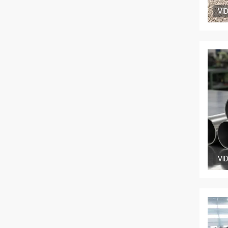
VI
VI