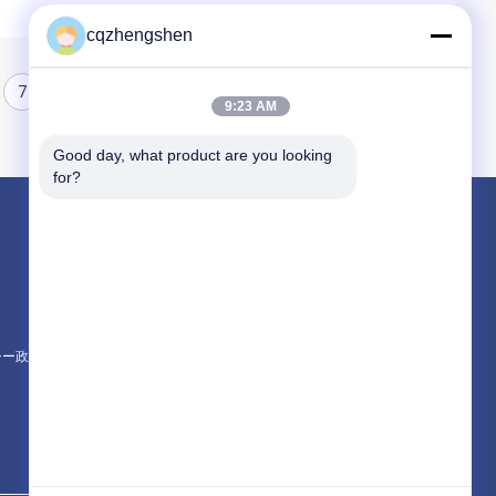
cqzhengshen
7
8
9
9:23 AM
Good day, what product are you looking 
for?
製品
継ぎ目が無い鋼管
精密鋼管
油圧鋼管
シー政策
すべてのカテゴリー