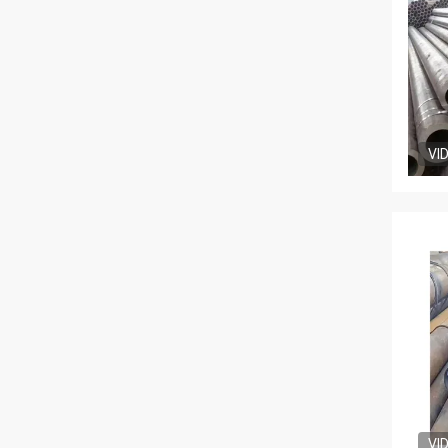
VI
VI