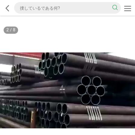
2
/
8