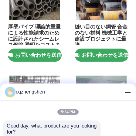
企業情報
厚壁パイプ 理論的重量
縫い目のない鋼管 合金
による性能請求のため
のない材料 機械工学と
会社案内
に設計されたシームレ
建設プロジェクトに最
ス鋼管 透明なコストを
適
保証します
お問い合わせを送信
お問い合わせを送信
品質管理
お問い合わせ
cqzhengshen
ニュース
5:34 PM
見積依頼
Good day, what product are you looking 
for?
継ぎ目が無い鋼管
プラスチック製のパイ
API,BSI,ISO9001 45#