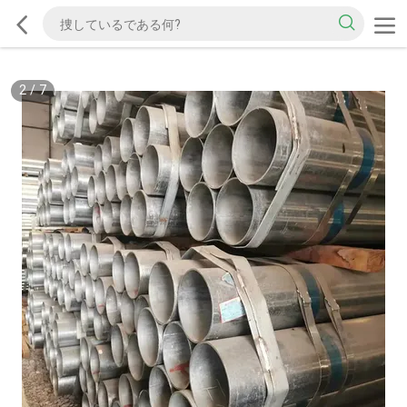
2
/
7