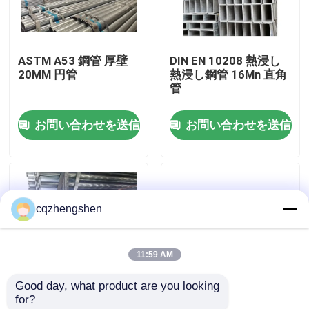
企業情報
ASTM A53 鋼管 厚壁
DIN EN 10208 熱浸し
20MM 円管
熱浸し鋼管 16Mn 直角
会社案内
管
お問い合わせを送信
お問い合わせを送信
品質管理
お問い合わせ
cqzhengshen
ニュース
11:59 AM
見積依頼
Good day, what product are you looking 
for?
継ぎ目が無い鋼管
0.8MM から 12MM 鋼
GrA BS1387 ホットデ