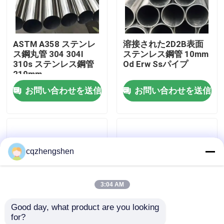
企業情報
ASTM A358 ステンレ
溶接された2D2B表面
ス鋼丸管 304 304l
ステンレス鋼管 10mm
会社案内
310s ステンレス鋼管
Od Erw Ssパイプ
219mm
お問い合わせを送信
お問い合わせを送信
品質管理
お問い合わせ
cqzhengshen
ニュース
3:04 AM
見積依頼
Good day, what product are you looking 
for?
継ぎ目が無い鋼管
6mm 8mm ステンレス
304L 309S 310S Ss 丸