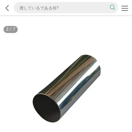
2
/
7