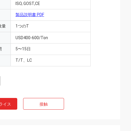
ISO, GOST,CE
製品説明書 PDF
数量
1つのT
USD400-600/Ton
間
5〜15日
T/T、LC
ライス
接触