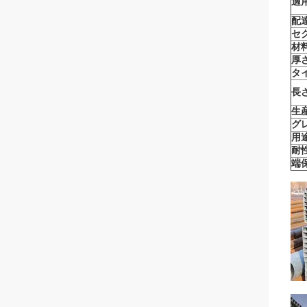
適用
配
セ
材料
厚さ
タ
長さ
生
グ
用途
耐性
端