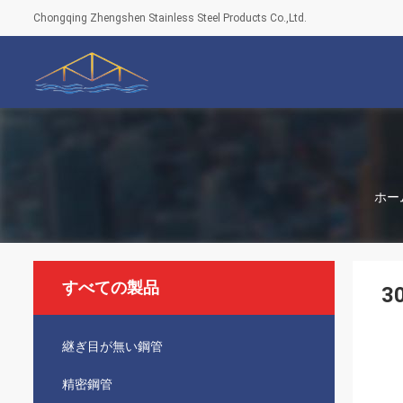
Chongqing Zhengshen Stainless Steel Products Co.,Ltd.
ホー
すべての製品
3
継ぎ目が無い鋼管
精密鋼管