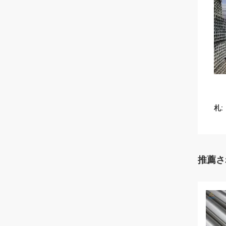
札:
推薦さ