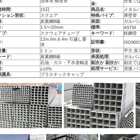
:
流体管,構造管
合金で
金:
達時間:
15日
商品名:
メタル
クション形状:
スクエア
特殊パイプ:
厚壁管
:
炭素鋼B級
表面:
ガルバ
:
1.5〜20mm
標準:
ASTM
イプ:
スクウェアチューブ
キーワード:
鉄鋼管
12m,6m,6.4m 引越し要
:
証明書:
ISO900
求
産量:
1 トン
形状:
平方,長
レード:
炭素鋼B級
表面処理:
ガルバ
:
石油・ガス・下水道輸送
副次か 副次か:
副次で
:
処理サービス:
溶接,パ
±10%
保護具:
プラスチックキャップ