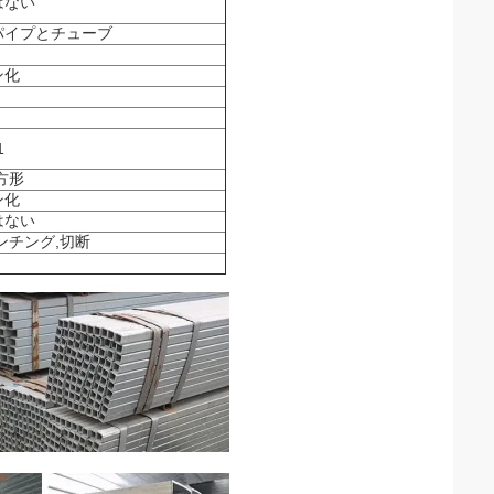
はない
パイプとチューブ
ン化
1
方形
ン化
はない
ンチング,切断