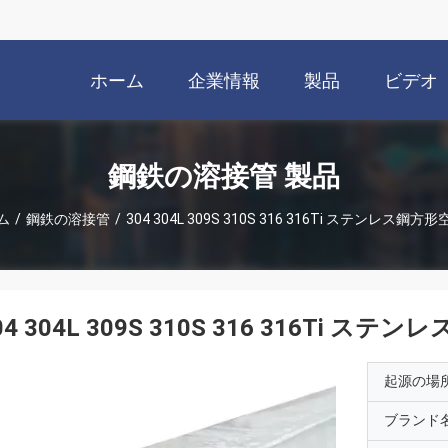
ホーム
企業情報
製品
ビデオ
鋼鉄の溶接管 製品
ム
/
鋼鉄の溶接管
/
304 304L 309S 310S 316 316Ti ステンレス鋼方
04 304L 309S 310S 316 316Ti ス
起源の場
ブランド