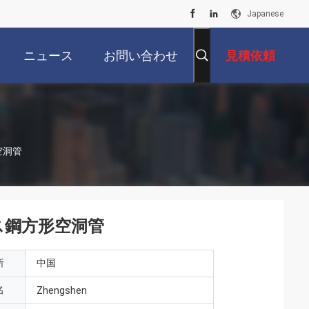
Japanese
ニュース
お問い合わせ
見積依頼
形空洞管
テンレス鋼方形空洞管
所
中国
名
Zhengshen