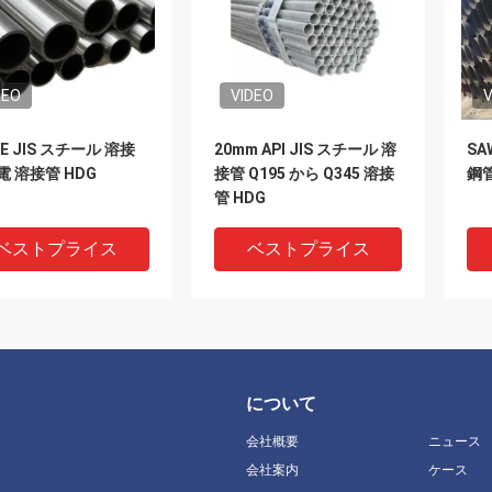
DEO
VIDEO
V
 CE JIS スチール 溶接
20mm API JIS スチール 溶
SA
電 溶接管 HDG
接管 Q195 から Q345 溶接
鋼管
管 HDG
ベストプライス
ベストプライス
について
会社概要
ニュース
会社案内
ケース