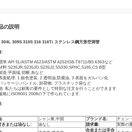
品の説明
4 304L 309S 310S 316 316Ti ステンレス鋼方形空洞管
:
標準:API 5L/ASTM A523/ASTM A252/GB-T8711/BS 6363など
材料:S235JR,S235JO,S235J2,SS330,SPHC,S185,CS B型
製造:平面端,切断,糸など
表面処理: 1.銀色塗装, 2.透明油,防腐油, 3.表面をガルバン化
パッケージ:バンドル; 卸荷物; プラスチック袋など
他: 私たちは顧客の要件として特別な注文を行うことができます.
厳格にISO9001:2008の下で作られています.
:
:
シャン東,中国
ブランド名:
チェン
付きまたは油なし:
油なし
請求書:
実際の
合金または非合