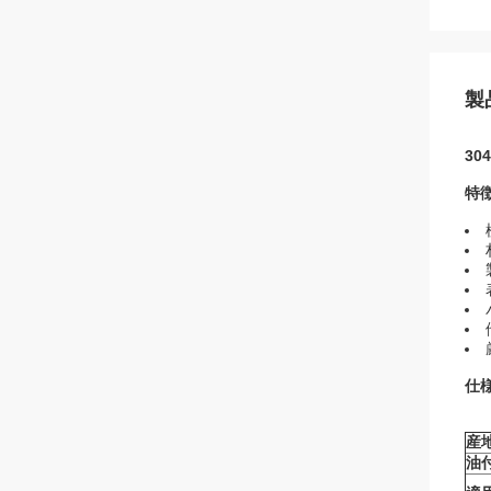
製
30
特徴
仕様
産地
油