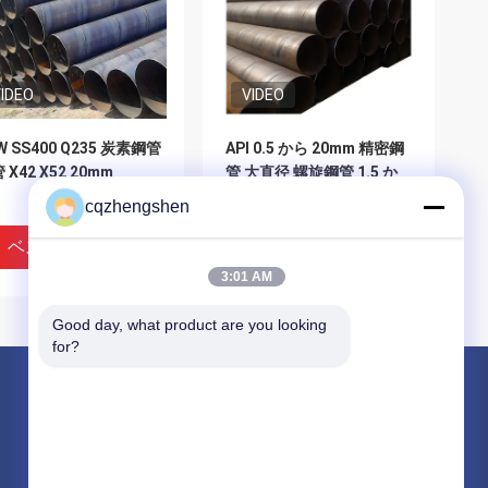
IDEO
VIDEO
W SS400 Q235 炭素鋼管
API 0.5 から 20mm 精密鋼
 X42 X52 20mm
管 大直径 螺旋鋼管 1.5 か
ら 6.5m 3800mm
cqzhengshen
ベストプライス
ベストプライス
3:01 AM
Good day, what product are you looking 
for?
製品
継ぎ目が無い鋼管
精密鋼管