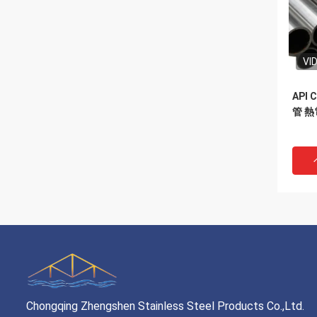
VI
API
管 熱
Chongqing Zhengshen Stainless Steel Products Co.,Ltd.