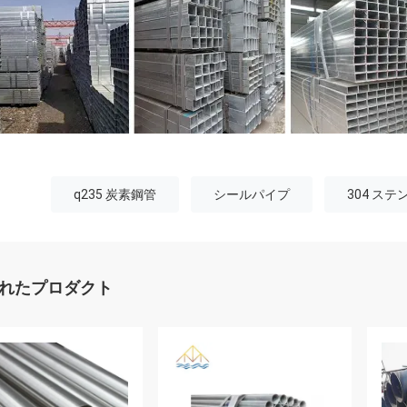
q235 炭素鋼管
シールパイプ
304 ス
れたプロダクト