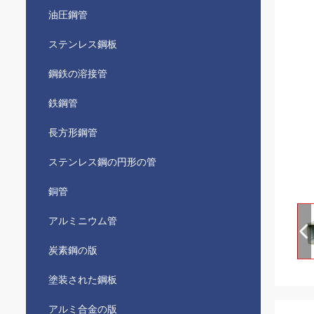
油圧鋼管
ステンレス鋼板
鋼鉄の溶接管
鉄鋼管
長方形鋼管
ステンレス鋼の円形の管
銅管
アルミニウム管
炭素鋼の版
塗装された鋼板
アルミ合金の版