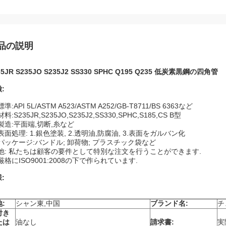
品の説明
35JR S235JO S235J2 SS330 SPHC Q195 Q235 低炭素黒鋼の四角管
:
標準:API 5L/ASTM A523/ASTM A252/GB-T8711/BS 6363など
材料:S235JR,S235JO,S235J2,SS330,SPHC,S185,CS B型
製造:平面端,切断,糸など
表面処理: 1.銀色塗装, 2.透明油,防腐油, 3.表面をガルバン化
パッケージ:バンドル; 卸荷物; プラスチック袋など
他: 私たちは顧客の要件として特別な注文を行うことができます.
厳格にISO9001:2008の下で作られています.
:
:
シャン東,中国
ブランド名:
チ
付き
たは
油なし
請求書:
実