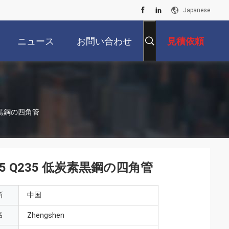
Japanese
ニュース
お問い合わせ
見積依頼
低炭素黒鋼の四角管
 Q195 Q235 低炭素黒鋼の四角管
所
中国
名
Zhengshen