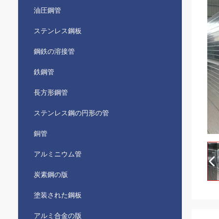
油圧鋼管
ステンレス鋼板
鋼鉄の溶接管
鉄鋼管
長方形鋼管
ステンレス鋼の円形の管
銅管
アルミニウム管
炭素鋼の版
塗装された鋼板
アルミ合金の版