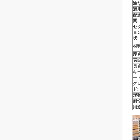
油
適用
配
間:
セ
ョ
状:
材料
厚さ
表面
長さ
キ
ード
グ
ド:
形状
耐性
用途