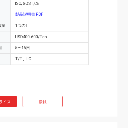
ISO, GOST,CE
製品説明書 PDF
数量
1つのT
USD400-600/Ton
間
5〜15日
T/T、LC
ライス
接触