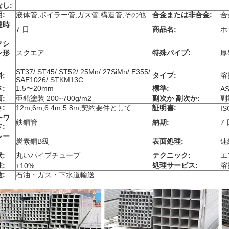
なし:
:
液体管,ボイラー管,ガス管,構造管,その他
合金または非合金:
合
達時
7 日
商品名:
ホ
クシ
ン形
スクエア
特殊パイプ:
厚
ST37/ ST45/ ST52/ 25Mn/ 27SiMn/ E355/
:
タイプ:
溶
SAE1026/ STKM13C
:
1.5〜20mm
標準:
AS
:
亜鉛塗装 200~700g/m2
副次か 副次か:
副
:
12m,6m,6.4m,5.8m,契約要件として
証明書:
IS
ーワ
鉄鋼管
納期:
7
:
レー
炭素鋼B級
表面処理:
連
:
丸いパイプチューブ
テクニック:
エ
:
処理サービス:
溶
±10%
:
石油・ガス・下水道輸送