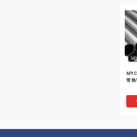
VI
API
管 熱