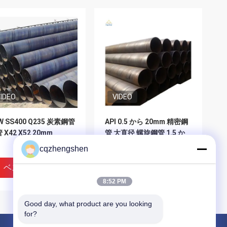
IDEO
VIDEO
W SS400 Q235 炭素鋼管
API 0.5 から 20mm 精密鋼
 X42 X52 20mm
管 大直径 螺旋鋼管 1.5 か
ら 6.5m 3800mm
cqzhengshen
ベストプライス
ベストプライス
8:52 PM
Good day, what product are you looking 
for?