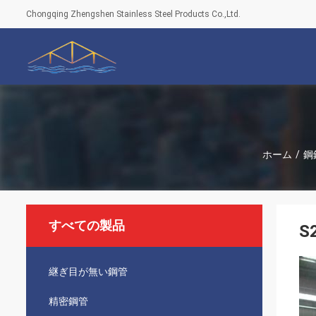
Chongqing Zhengshen Stainless Steel Products Co.,Ltd.
ホーム
/
鋼
すべての製品
S
継ぎ目が無い鋼管
精密鋼管