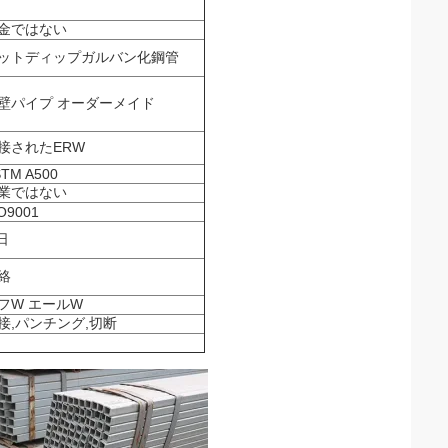
金ではない
ットディップガルバン化鋼管
壁パイプ オーダーメイド
接されたERW
TM A500
業ではない
O9001
 日
絡
フW エールW
接,パンチング,切断