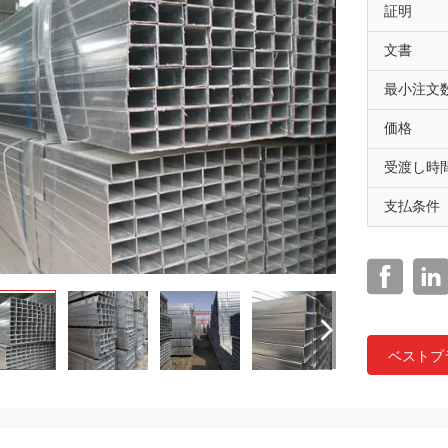
証明
文書
最小注文
価格
受渡し時
支払条件
ベストプ