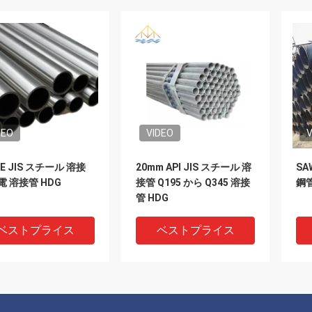
DEO
VIDEO
V
 CE JIS スチール 溶接
20mm API JIS スチール 溶
SA
電 溶接管 HDG
接管 Q195 から Q345 溶接
鋼管
管 HDG
ベストプライス
ベストプライス