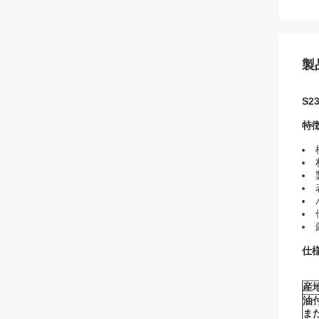
製
S2
特徴
仕様
産地
油
ま