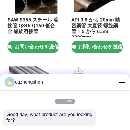
企業情報
SAW S355 スチール 溶
API 0.5 から 20mm 精
接管 Q345 Q460 低合
密鋼管 大直径 螺旋鋼
金 螺旋溶接管
管 1.5 から 6.5m
会社案内
3800mm
お問い合わせを送信
お問い合わせを送信
品質管理
お問い合わせ
cqzhengshen
ニュース
5:35 PM
見積依頼
Good day, what product are you looking 
for?
API CE JIS スチール 溶
20mm API JIS スチー
継ぎ目が無い鋼管
接管 熱電 溶接管 HDG
ル 溶接管 Q195 から