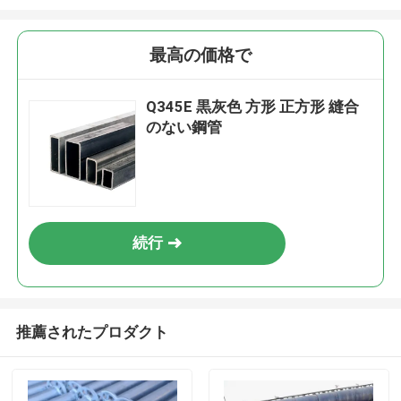
最高の価格で
Q345E 黒灰色 方形 正方形 縫合
のない鋼管
続行
推薦されたプロダクト