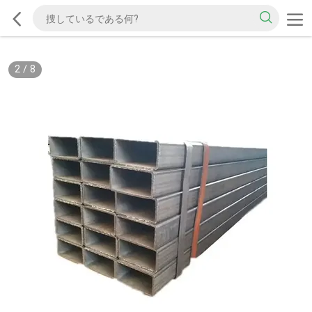
2
/
8