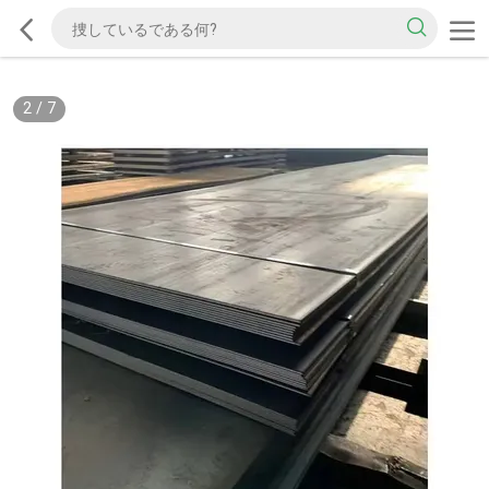
2
/
7