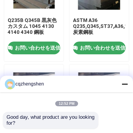
企業情報
Q235B Q345B 黒灰色
ASTM A36
カスタム 1045 4130
Q235,Q345,ST37,A36,16
4140 4340 鋼板
炭素鋼板
会社案内
お問い合わせを送信
お問い合わせを送信
品質管理
お問い合わせ
cqzhengshen
ニュース
12:52 PM
見積依頼
Good day, what product are you looking 
for?
AiSi,ASTM,bs,DIN,GB,JIS
200-2500mm または
継ぎ目が無い鋼管
Q235 炭素鋼板
必要に応じて 4130 合