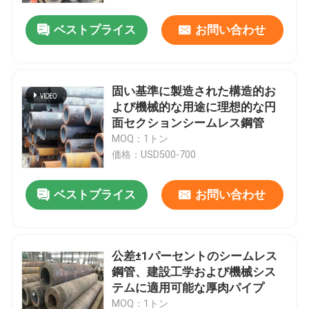
ベストプライス
お問い合わせ
固い基準に製造された構造的お
よび機械的な用途に理想的な円
面セクションシームレス鋼管
MOQ：1トン
価格：USD500-700
ベストプライス
お問い合わせ
ホーム
公差±1パーセントのシームレス
製品
鋼管、建設工学および機械シス
テムに適用可能な厚肉パイプ
ビデオ
MOQ：1トン