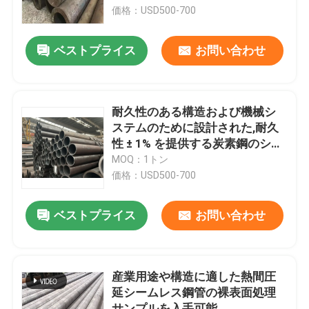
価格：USD500-700
企業情報
ベストプライス
お問い合わせ
会社案内
耐久性のある構造および機械シ
品質管理
ステムのために設計された,耐久
性 ± 1% を提供する炭素鋼のシー
ムレス鋼管
MOQ：1トン
お問い合わせ
価格：USD500-700
ニュース
ベストプライス
お問い合わせ
見積依頼
産業用途や構造に適した熱間圧
延シームレス鋼管の裸表面処理
継ぎ目が無い鋼管
サンプルを入手可能