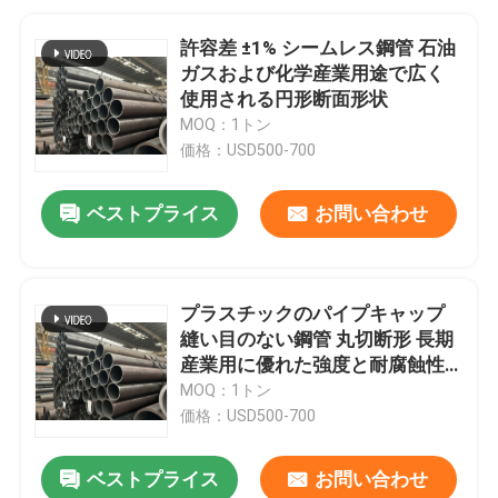
許容差 ±1% シームレス鋼管 石油
ガスおよび化学産業用途で広く
使用される円形断面形状
MOQ：1トン
価格：USD500-700
ベストプライス
お問い合わせ
プラスチックのパイプキャップ
縫い目のない鋼管 丸切断形 長期
産業用に優れた強度と耐腐蝕性
を提供する
MOQ：1トン
価格：USD500-700
ベストプライス
お問い合わせ