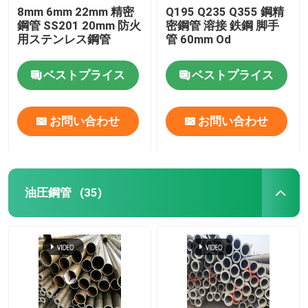
8mm 6mm 22mm 精密
Q195 Q235 Q355 鋼精
鋼管 SS201 20mm 防火
密鋼管 溶接 鉄鋼 脚手
金属の管付属品
用ステンレス鋼管
管 60mm Od
ベストプライス
ベストプライス
お問い合わせ
お問い合わせ
油圧鋼管
(35)