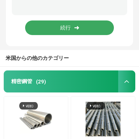
銅管
アルミニウム管
炭素鋼の版
米国からの他のカテゴリー
塗装された鋼板
精密鋼管
(29)
アルミ合金の版
銅製のシート
ステンレス鋼の丸棒