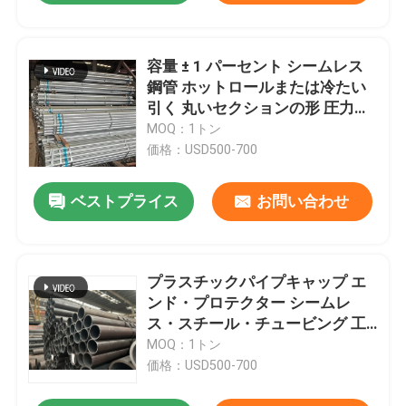
容量 ± 1 パーセント シームレス
鋼管 ホットロールまたは冷たい
引く 丸いセクションの形 圧力容
器および水力システム
MOQ：1トン
価格：USD500-700
ベストプライス
お問い合わせ
プラスチックパイプキャップ エ
ンド・プロテクター シームレ
ス・スチール・チュービング 工
業基準と耐久性を満たすように
MOQ：1トン
設計
価格：USD500-700