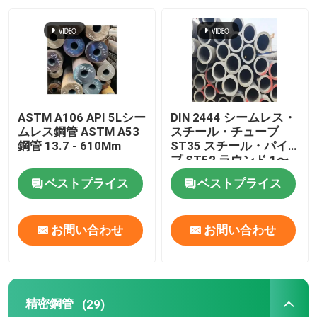
企業情報
会社案内
ASTM A106 API 5Lシー
DIN 2444 シームレス・
品質管理
ムレス鋼管 ASTM A53
スチール・チューブ
鋼管 13.7 - 610Mm
ST35 スチール・パイ
プ ST52 ラウンド 1〜
15mm
お問い合わせ
ベストプライス
ベストプライス
ニュース
お問い合わせ
お問い合わせ
見積依頼
精密鋼管
(29)
継ぎ目が無い鋼管