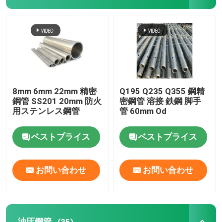
精密鋼管
油圧鋼管
ステンレス鋼板
8mm 6mm 22mm 精密
Q195 Q235 Q355 鋼精
鋼管 SS201 20mm 防火
密鋼管 溶接 鉄鋼 脚手
用ステンレス鋼管
管 60mm Od
鋼鉄の溶接管
ベストプライス
ベストプライス
鉄鋼管
お問い合わせ
お問い合わせ
長方形鋼管
ステンレス鋼の円形の管
油圧鋼管
(35)