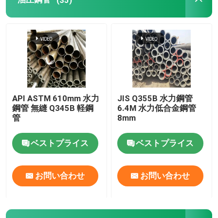
銅管
アルミニウム管
炭素鋼の版
API ASTM 610mm 水力
JIS Q355B 水力鋼管
鋼管 無縫 Q345B 軽鋼
6.4M 水力低合金鋼管
塗装された鋼板
管
8mm
ベストプライス
ベストプライス
アルミ合金の版
お問い合わせ
お問い合わせ
銅製のシート
ステンレス鋼の丸棒