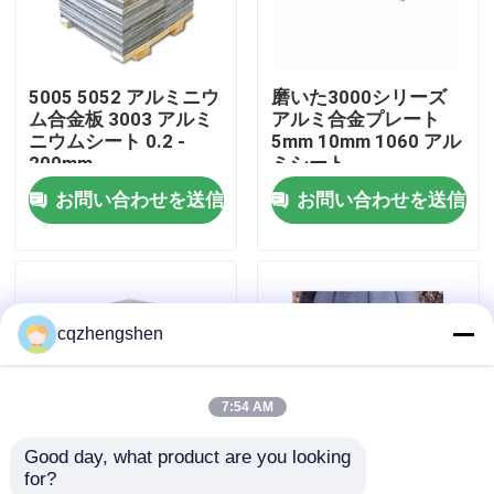
企業情報
5005 5052 アルミニウ
磨いた3000シリーズ
ム合金板 3003 アルミ
アルミ合金プレート
会社案内
ニウムシート 0.2 -
5mm 10mm 1060 アル
200mm
ミシート
お問い合わせを送信
お問い合わせを送信
品質管理
お問い合わせ
cqzhengshen
ニュース
7:54 AM
見積依頼
Good day, what product are you looking 
for?
継ぎ目が無い鋼管
3000シリーズ3105 ア
7075 冷筋アルミプレ