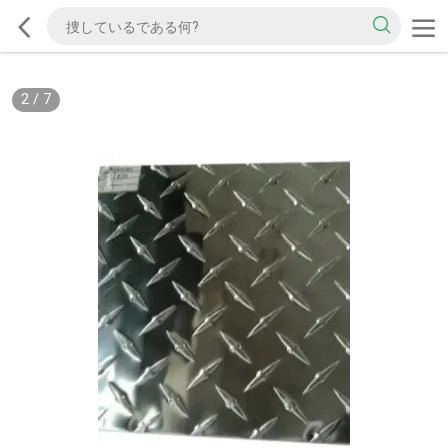
2
/
7